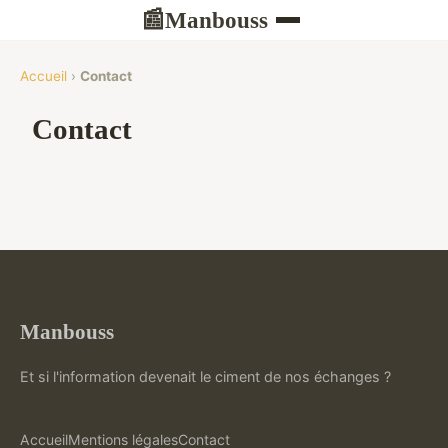
Manbouss
📰
Accueil
›
Contact
Contact
Manbouss
Et si l'information devenait le ciment de nos échanges ?
Accueil
Mentions légales
Contact