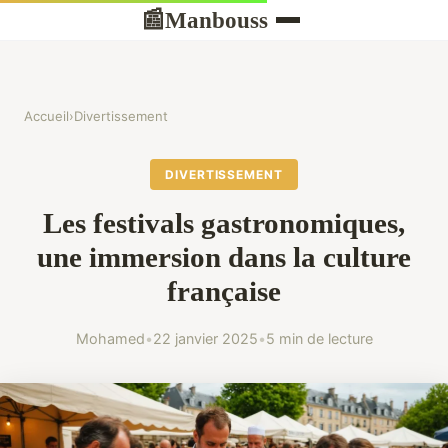
Manbouss
📰
Accueil
›
Divertissement
DIVERTISSEMENT
Les festivals gastronomiques,
une immersion dans la culture
française
Mohamed
•
22 janvier 2025
•
5 min de lecture